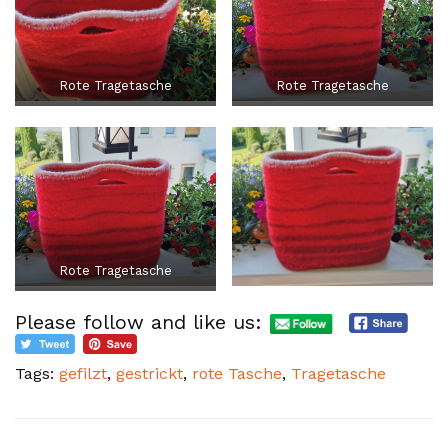
Rote Tragetasche
Rote Tragetasche
Rote Tragetasche
Please follow and like us:
Tags:
gefilzt
,
gestrickt
,
rote Tasche
,
Tragetasche