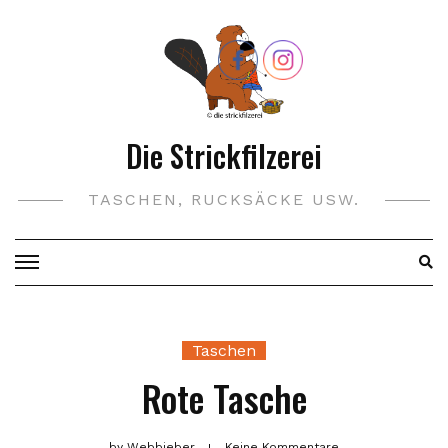
Skip
to
content
Die Strickfilzerei
TASCHEN, RUCKSÄCKE USW.
Taschen
Rote Tasche
by
Webbieber
Keine Kommentare