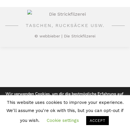
TASCHEN, RUCKSÄCKE USW.
© webbieber | Die Strickfilzerei
Wir verwenden Cookies, um dir die bestmögliche Erfahrung auf
unserer Website zu bieten.
This website uses cookies to improve your experience.
Du kannst mehr darüber erfahren, welche Cookies wir
verwenden, oder sie unter
Einstellungen
deaktivieren.
We'll assume you're ok with this, but you can opt-out if
you wish.
Cookie settings
Zustimmen
Ablehnen
ACCEPT