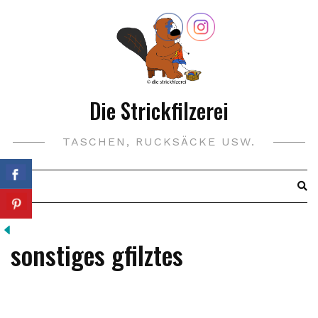
Skip
to
content
Die Strickfilzerei
TASCHEN, RUCKSÄCKE USW.
sonstiges gfilztes