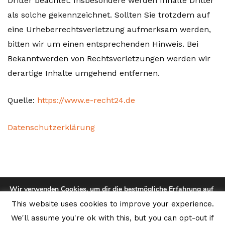
Dritter beachtet. Insbesondere werden Inhalte Dritter
als solche gekennzeichnet. Sollten Sie trotzdem auf
eine Urheberrechtsverletzung aufmerksam werden,
bitten wir um einen entsprechenden Hinweis. Bei
Bekanntwerden von Rechtsverletzungen werden wir
derartige Inhalte umgehend entfernen.
Quelle:
https://www.e-recht24.de
Datenschutzerklärung
Wir verwenden Cookies, um dir die bestmögliche Erfahrung auf
unserer Website zu bieten.
This website uses cookies to improve your experience.
Du kannst mehr darüber erfahren, welche Cookies wir
TASCHEN, RUCKSÄCKE USW.
verwenden, oder sie unter
Einstellungen
deaktivieren.
We'll assume you're ok with this, but you can opt-out if