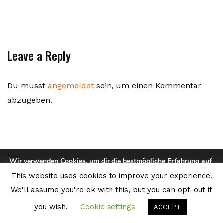
Leave a Reply
Du musst
angemeldet
sein, um einen Kommentar
abzugeben.
Wir verwenden Cookies, um dir die bestmögliche Erfahrung auf
unserer Website zu bieten.
This website uses cookies to improve your experience.
Du kannst mehr darüber erfahren, welche Cookies wir
TASCHEN, RUCKSÄCKE USW.
verwenden, oder sie unter
Einstellungen
deaktivieren.
We'll assume you're ok with this, but you can opt-out if
© webbieber | Die Strickfilzerei
you wish.
Cookie settings
Zustimmen
Ablehnen
ACCEPT