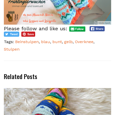
Please follow and like us:
Tags:
Beinstulpen
,
blau
,
bunt
,
gelb
,
Overknee
,
Stulpen
Related Posts