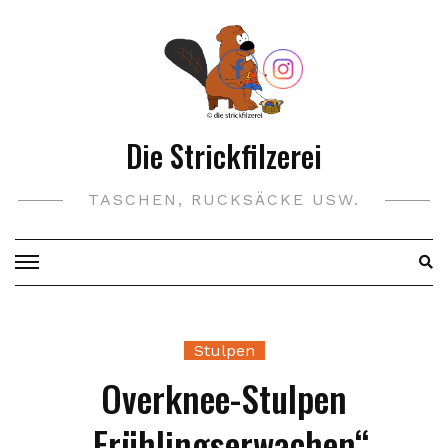
Skip
to
content
Die Strickfilzerei
TASCHEN, RUCKSÄCKE USW.
Stulpen
Overknee-Stulpen
„Frühlingserwachen“