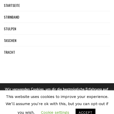
STARTSEITE
STIRNBAND
STULPEN
TASCHEN
TRACHT
Wir verwenden Cookies, um dir die bestmögliche Erfahrung auf
unserer Website zu bieten.
This website uses cookies to improve your experience.
Du kannst mehr darüber erfahren, welche Cookies wir
TASCHEN, RUCKSÄCKE USW.
verwenden, oder sie unter
Einstellungen
deaktivieren.
We'll assume you're ok with this, but you can opt-out if
© webbieber | Die Strickfilzerei
you wish.
Cookie settings
Zustimmen
Ablehnen
ACCEPT