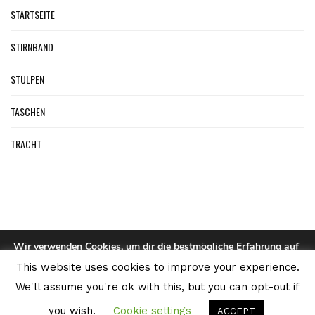
STARTSEITE
STIRNBAND
STULPEN
TASCHEN
TRACHT
Wir verwenden Cookies, um dir die bestmögliche Erfahrung auf
unserer Website zu bieten.
This website uses cookies to improve your experience.
Du kannst mehr darüber erfahren, welche Cookies wir
TASCHEN, RUCKSÄCKE USW.
verwenden, oder sie unter
Einstellungen
deaktivieren.
We'll assume you're ok with this, but you can opt-out if
© webbieber | Die Strickfilzerei
you wish.
Cookie settings
Zustimmen
Ablehnen
ACCEPT